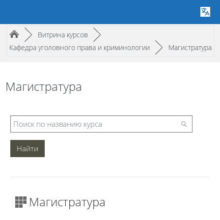
Путь к странице
/
/
►
Витрина курсов
►
/
Кафедра уголовного права и криминологии
►
Магистратура
Магистратура
Магистратура